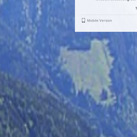
T
Mobile Version
Einlo
T
Einloggen
oder
wieder